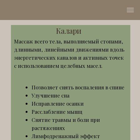
Калари
Массаж всего тела, выполняемый стопами,
длинными, линейными движениями вдоль
энергетических каналов и активных точек
с использованием целебных масел.
Позволяет снять воспаления в спине
Улучшение сна
Исправление осанки
Расслабление мышц
Снятие травмы и боли при
растяжениях
Лимфодренажный эффект
Выведение токсинов из организма
Восстановление нервной системы
60 мин - 4400 р.
90 мин - 5600 р.