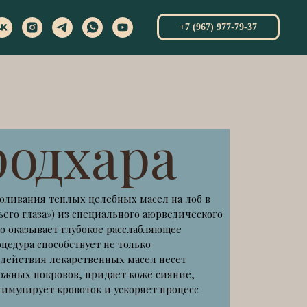
+7 (967) 977-79-37
хара
х целебных масел на лоб в
з специального аюрведического
лубокое расслабляющее
ствует не только
арственных масел несет
, придает коже сияние,
воток и ускоряет процесс