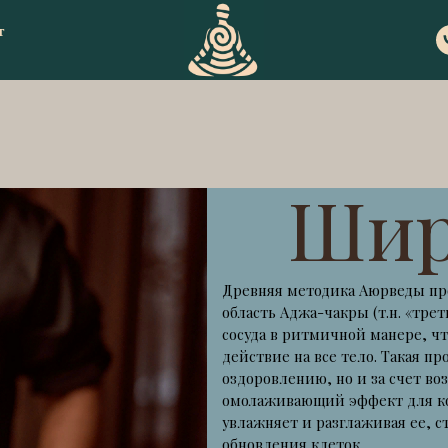
т
Широд
Древняя методика Аюрведы проливания теплы
область Аджа-чакры (т.н. «третьего глаза») и
сосуда в ритмичной манере, что оказывает г
действие на все тело. Такая процедура способ
оздоровлению, но и за счет воздействия лек
омолаживающий эффект для кожных покровов
увлажняет и разглаживая ее, стимулирует кро
обновления клеток.
Полезна: