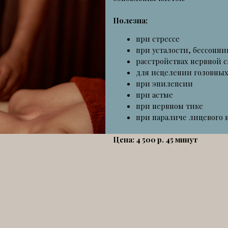
при стрессе
при усталости, бессоннице
расстройствах нервной системы
для исцелении головных болей
при эпилепсии
при астме
при нервном тике
при параличе лицевого нерва
Цена: 4 500 р. 45 минут