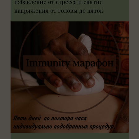
5 дней
- 29 500₽
35 000₽
Аюрведическая консультация (30
минут).
Абхьянга.
Марма.
Насья.
Кижи.
Удвартана.
Широдхара.
Бочка.
В течение пяти дней вы будете