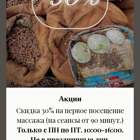
минут за 7 700 р
вместо
12 600р!
Акции
Индийское лето
Скидка 30% на первое посещение
Скидка на новую программу
массажа (на сеансы от 90 минут.)
"Индийское лето" всего за
5400
Только с ПН по ПТ, 10:00-16:00.
вместо 7200
Не в праздничные дни.