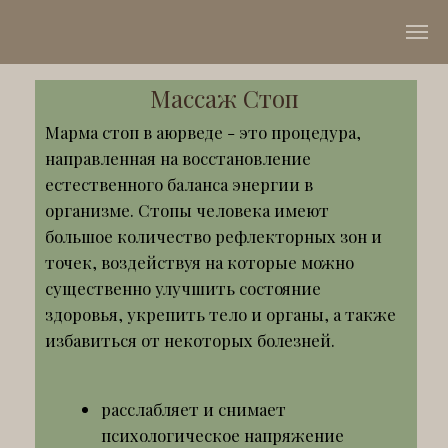
Массаж Стоп
Марма стоп в аюрведе - это процедура,
направленная на восстановление
естественного баланса энергии в
организме. Стопы человека имеют
большое количество рефлекторных зон и
точек, воздействуя на которые можно
существенно улучшить состояние
здоровья, укрепить тело и органы, а также
избавиться от некоторых болезней.
расслабляет и снимает
психологическое напряжение
корректирует работу суставов и
опорно-двигательного аппарата
улучшает циркуляцию крови и
плазмы
укрепляет лимфатическую систему
организма
выводит токсины
30 мин - 3 000 р. Специалист Рагил -